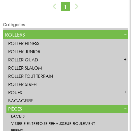
1
Catégories
ROLLERS
ROLLER FITNESS
ROLLER JUNIOR
ROLLER QUAD
ROLLER SLALOM
ROLLER TOUT TERRAIN
ROLLER STREET
ROUES
BAGAGERIE
PIÈCES
LACETS
VISSERIE ENTRETOISE REHAUSSEUR ROULEMENT
FREINS