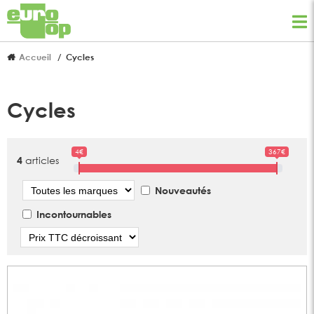
Accueil
Cycles
Cycles
4€
367€
articles
4
Marque
Nouveautés
Incontournables
Tri