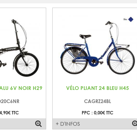
 ALU 6V NOIR H29
VÉLO PLIANT 24 BLEU H45
D20C6NR
CAGRZ24BL
4,90€ TTC
PPC : 0,00€ TTC
+ D'INFOS