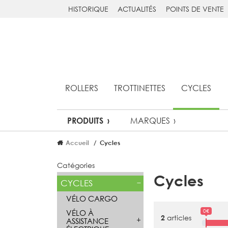
HISTORIQUE
ACTUALITÉS
POINTS DE VENTE
ROLLERS
TROTTINETTES
CYCLES
MARQUES
PRODUITS
Accueil
Cycles
Catégories
Cycles
CYCLES
VÉLO CARGO
0€
VÉLO À
articles
2
ASSISTANCE